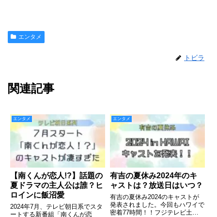
エンタメ
トビラ
関連記事
エンタメ
エンタメ
【南くんが恋人!?】話題の
有吉の夏休み2024年のキ
夏ドラマの主人公は誰？ヒ
ャストは？放送日はいつ？
ロインに飯沼愛
有吉の夏休み2024のキャストが
発表されました。今回もハワイで
2024年7月、テレビ朝日系でスタ
密着77時間！！フジテレビ土曜
ートする新番組「南くんが恋