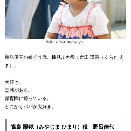
出典 ORICONNEWSより
楠見俊直の娘で４歳、楠見ルカ役：倉田 瑛茉（くらた え
ま）。
犬好き。
霊感がある。
保育園に通っている。
とにかくパパが大好き。
宮島 陽毬（みやじま ひまり）役 野呂佳代