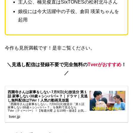
主人公、楠見俊直はSixTONESの松村北斗さん
娘役には今大活躍中の子役、倉田 瑛茉ちゃんを
起用
今作も見所満載です！是非ご覧ください。
＼見逃し配信は登録不要で完全無料の
Tverがおすすめ
！
／
西園寺さんは家事をしない 7月9日(火)放送分 第１
話 家事しない38歳＋シンパパ＝？｜ドラマ｜見逃
し無料配信はTVer！人気の動画見放題
「西園寺さんは家事をしない」7月9日(火)放送分「第１話
家事しない38歳＋シンパパ＝？」を無料で見るなら
TVer（ティーバー）！【毎週火曜 よる10時～放送】お気に
入り登録で見逃さない！仕事はバリバリやる！家事は一切
tver.jp
しない！そんな西園寺一...