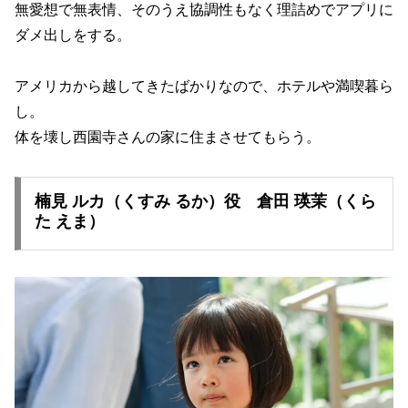
無愛想で無表情、そのうえ協調性もなく理詰めでアプリに
ダメ出しをする。
アメリカから越してきたばかりなので、ホテルや満喫暮ら
し。
体を壊し西園寺さんの家に住まさせてもらう。
楠見 ルカ（くすみ るか）役 倉田 瑛茉（くら
た えま）