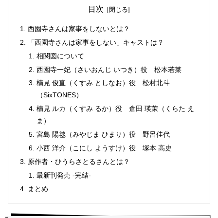
目次
西園寺さんは家事をしないとは？
「西園寺さんは家事をしない」キャストは？
相関図について
西園寺一妃（さいおんじ いつき）役 松本若菜
楠見 俊直（くすみ としなお）役 松村北斗
（SixTONES）
楠見 ルカ（くすみ るか）役 倉田 瑛茉（くらた え
ま）
宮島 陽毬（みやじま ひまり）役 野呂佳代
小西 洋介（こにし ようすけ）役 塚本 高史
原作者・ひうらさとるさんとは？
最新刊発売 -完結-
まとめ