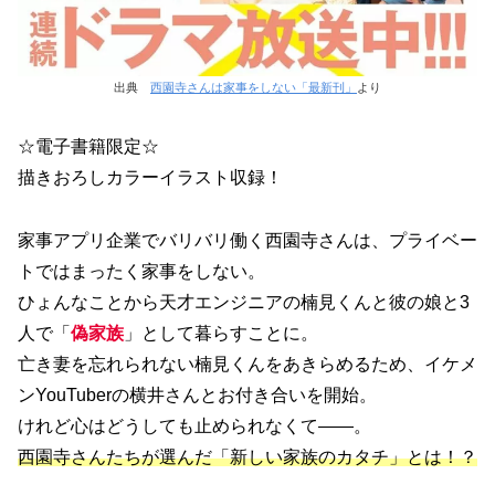
出典
西園寺さんは家事をしない「最新刊」
より
☆電子書籍限定☆
描きおろしカラーイラスト収録！
家事アプリ企業でバリバリ働く西園寺さんは、プライベー
トではまったく家事をしない。
ひょんなことから天才エンジニアの楠見くんと彼の娘と3
人で「
偽家族
」として暮らすことに。
亡き妻を忘れられない楠見くんをあきらめるため、イケメ
ンYouTuberの横井さんとお付き合いを開始。
けれど心はどうしても止められなくて――。
西園寺さんたちが選んだ「新しい家族のカタチ」とは！？