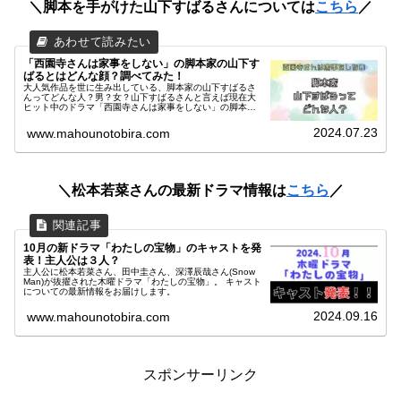
＼脚本を手がけた山下すばるさんについては
こちら
／
「西園寺さんは家事をしない」の脚本家の山下す
ばるとはどんな顔？調べてみた！
大人気作品を世に生み出している、脚本家の山下すばるさ
んってどんな人？男？女？山下すばるさんと言えば現在大
ヒット中のドラマ「西園寺さんは家事をしない」の脚本家
です。出典 西園寺さんは家事をしないよりいったいどん
な方が「西園寺さんは家事をしない...
2024.07.23
www.mahounotobira.com
＼松本若菜さんの最新ドラマ情報は
こちら
／
10月の新ドラマ「わたしの宝物」のキャストを発
表！主人公は３人？
主人公に松本若菜さん、田中圭さん、深澤辰哉さん(Snow
Man)が抜擢された木曜ドラマ「わたしの宝物」。 キャスト
についての最新情報をお届けします。
2024.09.16
www.mahounotobira.com
スポンサーリンク