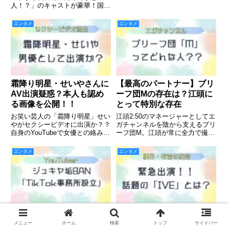
プレミアムで放送決定。
人！？」のキャストが豪華！国民
的アイドル「飯沼愛」とファンタ
スティック「八木勇征」！
エンタメ
エンタメ
霜降り明星・せいやさんに
【最高のパートナー】ブリ
AV出演疑惑？本人も認め
ーフ団Mの存在は？江頭に
る画像を公開！！
とって特別な存在
お笑い芸人の「霜降り明星」せい
江頭2:50のマネージャーとしてエ
やがセクシービデオに出演か？？
ガチャンネルを陰から支えるブリ
自身のYouTubeで女優との絡みを
ーフ団M。江頭が常に全力で撮影
語る。画像流出の経緯は？
に挑めるのはMがいるから！心の
支えのMについて解説
エンタメ
エンタメ
【垢BAN】ジュキヤに一
櫻井・有吉夜会に出演して
体何が？ Youtube追放さ
いる「IVE」って？
メニュー
ホーム
検索
トップ
サイドバー