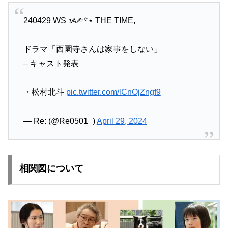
240429 WS ᝰ✍︎꙳⋆ THE TIME,
ドラマ「西園寺さんは家事をしない」
– キャスト発表
・松村北斗
pic.twitter.com/lCnOjZngf9
— Re: (@Re0501_)
April 29, 2024
相関図について