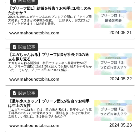
【ブリーフ団L】結婚を報告？お相手はL推しのあ
たおかか？
2024/5/19のエガチャンネルのプレミア公開にて「クイズ重
大発表」でまさかの事実が発覚。 「江頭さん、お先に行か
せていただきます」L結婚を発表。
2024.05.21
www.mahounotobira.com
【エガちゃんねる】ブリーフ団Dが社長？Dの過
去を振り返る
エガちゃんねる開設後、初日でチャンネル登録者数50万
人。ブリーフ団Dが江頭2:50と組んでお祭り騒ぎをやりたか
った。 そんな、ブリーフ団Dについて解説。
2024.05.22
www.mahounotobira.com
【最年少スタッフ】ブリーフ団Sが告白？お相手
は年上の女性
「エガちゃんねる」では、陰の働き者のS。最年少ながら電
子科卒のバリバリの電気オタク。 番組をきっかけに年上の
女性といい感じに。Sは告白できるのか？
2024.05.23
www.mahounotobira.com