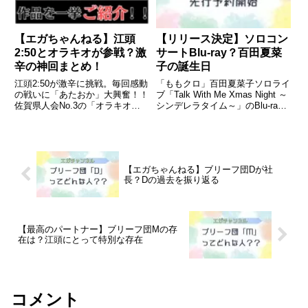
【エガちゃんねる】江頭
【リリース決定】ソロコン
2:50とオラキオが参戦？激
サートBlu-ray？百田夏菜
辛の神回まとめ！
子の誕生日
江頭2:50が激辛に挑戦。毎回感動
「ももクロ」百田夏菜子ソロライ
の戦いに「あたおか」大興奮！！
ブ「Talk With Me Xmas Night ～
佐賀県人会No.3の「オラキオ」
シンデレラタイム～」のBlu-ray
も登場し、神回連発！！
の先行予約が始まりました。
【エガちゃんねる】ブリーフ団Dが社
長？Dの過去を振り返る
【最高のパートナー】ブリーフ団Mの存
在は？江頭にとって特別な存在
コメント