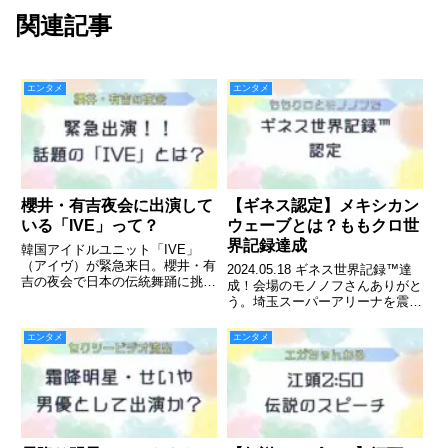
関連記事
エンタメ
エンタメ
櫻井・有吉夜会に出演して
【ギネス認定】メキシカン
いる「IVE」って？
ウェーブとは？ももクロ世
界記録達成
韓国アイドルユニット「IVE」
（アイヴ）が緊急来日。櫻井・有
2024.05.18 ギネス世界記録™達
吉の夜会で日本の伝統舞踊に挑
成！会場のモノノフさんありがと
戦！果たして結果は？
う。埼玉スーパーアリーナを震撼
させた内容は？メキシカンウェー
ブについて解説。
エンタメ
エンタメ