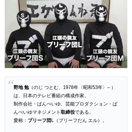
野地 勉
（のじ つとむ、1978年〈昭和53年〉– ）
は、日本のテレビ番組の構成作家。
制作会社・ばんぺいゆ、芸能プロダクション・ば
んぺいゆマネジメント
取締役
である。
愛称：
ブリーフ団
L（ブリーフだん エル）。