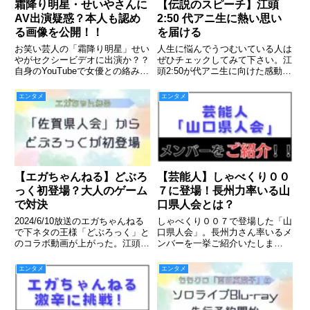
霜降り明星・せいやさんに
【伝説のスピーチ】江頭
AV出演疑惑？本人も認め
2:50 代アニ生に熱い思い
る画像を公開！！
を届ける
お笑い芸人の「霜降り明星」せい
人生に悩んでうつむいている人は
やがセクシービデオに出演か？？
ぜひチェックしてみて下さい。江
自身のYouTubeで女優との絡みを
頭2:50が代アニ生に向けた感動の
語る。画像流出の経緯は？
スピーチ。入学式にしょこたんと
サプライズ乱入！！
エンタメ
エンタメ
【エガちゃんねる】どぶろ
【芸能人】しゃべくり００
っく初登場？大人のゲーム
７に登場！長州力率いる山
で対決
口県人会とは？
2024/6/10放送のエガちゃんねる
しゃべくり００７で登場した「山
で下ネタの王様「どぶろっく」と
口県人会」。長州力さん率いるメ
のコラボ動画が上がった。江頭
ンバーを一挙ご紹介いたしま
2:50の「エロ」と、どぶろっくの
す！！
「エロ」の融合作品を画像付きで
エンタメ
エンタメ
ご紹介。