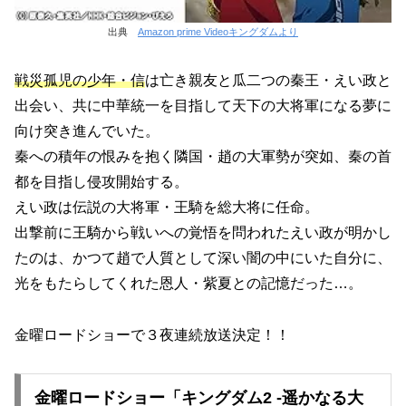
出典
Amazon prime Videoキングダムより
戦災孤児の少年・信
は亡き親友と瓜二つの秦王・えい政と
出会い、共に中華統一を目指して天下の大将軍になる夢に
向け突き進んでいた。
秦への積年の恨みを抱く隣国・趙の大軍勢が突如、秦の首
都を目指し侵攻開始する。
えい政は伝説の大将軍・王騎を総大将に任命。
出撃前に王騎から戦いへの覚悟を問われたえい政が明かし
たのは、かつて趙で人質として深い闇の中にいた自分に、
光をもたらしてくれた恩人・紫夏との記憶だった…。
金曜ロードショーで３夜連続放送決定！！
金曜ロードショー「キングダム2 -遥かなる大