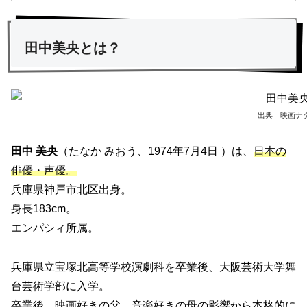
田中美央とは？
出典 映画ナ
田中 美央
（たなか みおう、1974年7月4日 ）は、
日本の
俳優
・
声優。
兵庫県神戸市北区出身。
身長183cm。
エンパシィ所属。
兵庫県立宝塚北高等学校演劇科を卒業後、大阪芸術大学舞
台芸術学部に入学。
卒業後、映画好きの父、音楽好きの母の影響から本格的に