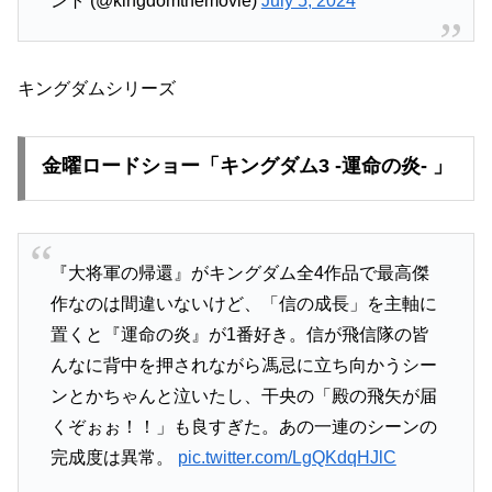
ント (@kingdomthemovie)
July 5, 2024
キングダムシリーズ
金曜ロードショー「キングダム3 -運命の炎- 」
『大将軍の帰還』がキングダム全4作品で最高傑
作なのは間違いないけど、「信の成長」を主軸に
置くと『運命の炎』が1番好き。信が飛信隊の皆
んなに背中を押されながら馮忌に立ち向かうシー
ンとかちゃんと泣いたし、干央の「殿の飛矢が届
くぞぉぉ！！」も良すぎた。あの一連のシーンの
完成度は異常。
pic.twitter.com/LgQKdqHJlC