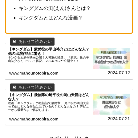
キングダムの渕(えん)さんとは？
キングダムとはどんな漫画？
【キングダム】蒙武役の平山裕介とはどんな人？
他の出演作品に驚き！
キングダム新作映画公開！大将軍の帰還。 「蒙武」役の平
山祐介さんについて解説。 2024/7/12〜公開中！！
2024.07.12
www.mahounotobira.com
【キングダム】飛信隊の尾平役の岡山天音はどん
な人？
映画「キングダム」の最新話で最終章。 尾平役の岡山天音
って他にどんな作品に出ているの？どんな人なの？ デビュ
ーから最新作まで解説します。
2024.07.21
www.mahounotobira.com