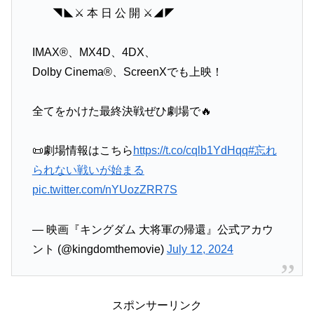
⠀◥◣⚔️ 本 日 公 開 ⚔️◢◤
IMAX®、MX4D、4DX、
Dolby Cinema®、ScreenXでも上映！
全てをかけた最終決戦ぜひ劇場で🔥
📜劇場情報はこちら
https://t.co/cqlb1YdHqq
#忘れ
られない戦いが始まる
pic.twitter.com/nYUozZRR7S
— 映画『キングダム 大将軍の帰還』公式アカウ
ント (@kingdomthemovie)
July 12, 2024
スポンサーリンク