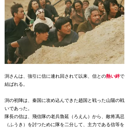
渕さんは、強引に信に連れ回されて以来、信との
熱い絆
で
結ばれる。
渕の初陣は、秦国に攻め込んできた趙国と戦った山陽の戦
いであった。
隊長の信は、飛信隊の老兵魯延（ろえん）から、敵将馮忌
（ふうき）を討つために隊を二分して、主力である信等を