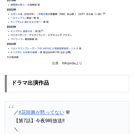
出典 Wikipediaより
ドラマ出演作品
／
#花咲舞が黙ってない
🌸
【第7話】今夜9時放送‼️
＼