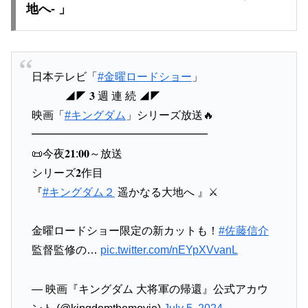
地へ- 」
日本テレビ「
#金曜ロードショー
」
◢◤ 𝟑 週 連 続 ◢◤
映画「
#キングダム
」シリーズ放送🔥
━━━━━━━━━━━━━━━━
📜今夜𝟐𝟏:𝟎𝟎～放送
シリーズ𝟐作目
『
#キングダム２
遥かなる大地へ 』⚔
金曜ロードショー限定の新カットも！
#佐藤信介
監督監修の…
pic.twitter.com/nEYpXVvanL
— 映画『キングダム 大将軍の帰還』公式アカウ