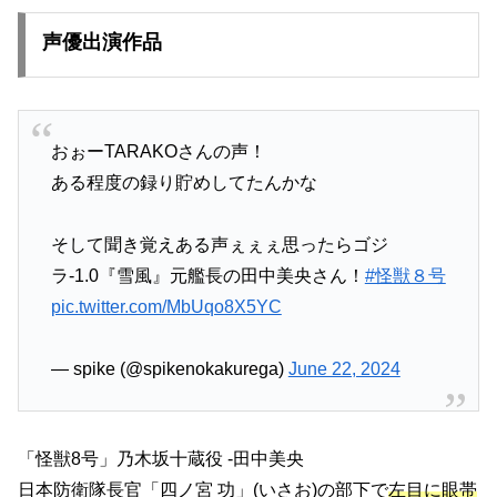
声優出演作品
おぉーTARAKOさんの声！
ある程度の録り貯めしてたんかな
そして聞き覚えある声ぇぇぇ思ったらゴジ
ラ-1.0『雪風』元艦長の田中美央さん！
#怪獣８号
pic.twitter.com/MbUqo8X5YC
— spike (@spikenokakurega)
June 22, 2024
「怪獣8号」乃木坂十蔵役 -田中美央
日本防衛隊長官「
四ノ宮 功
」(いさお)の部下で
左目に眼帯