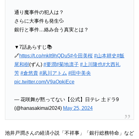
通り魔事件の犯人は？
さらに大事件も発生💦
銀行と事件…絡み合う真実とは？
▼7話あらすじ📚
🔗
https://t.co/mkIt9hQDu5
#今田美桜
#山本耕史
#飯
尾和樹
(ずん)
#要潤
#菊地凛子
#上川隆也
#大西礼
芳
#倉悠貴
#夙川アトム
#田中美央
pic.twitter.com/V9aOpkiEce
— 花咲舞が黙ってない【公式】日テレ 土ドラ9
(@hanasakimai2024)
May 25, 2024
池井戸潤さんの経済小説「不祥事」「銀行総務特命」など