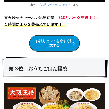
出典
「お試しチャーハンセット」
より
直火炒めチャーハン総出荷量「
818万パック突破！！
」
１時間に１０３袋売れています！
！
お試しセットを今すぐ注
文する
第３位 おうちごはん福袋