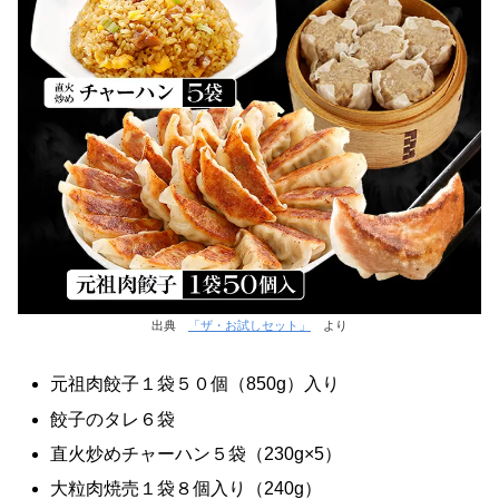
出典
「ザ・お試しセット」
より
元祖肉餃子１袋５０個（850g）入り
餃子のタレ６袋
直火炒めチャーハン５袋（230g×5）
大粒肉焼売１袋８個入り（240g）