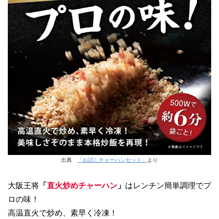
出典
「お試しチャーハンセット」
より
大阪王将
「
直火炒めチャーハン
」
はレンチン簡単調理でプ
ロの味！
高温直火で炒め、素早く冷凍！