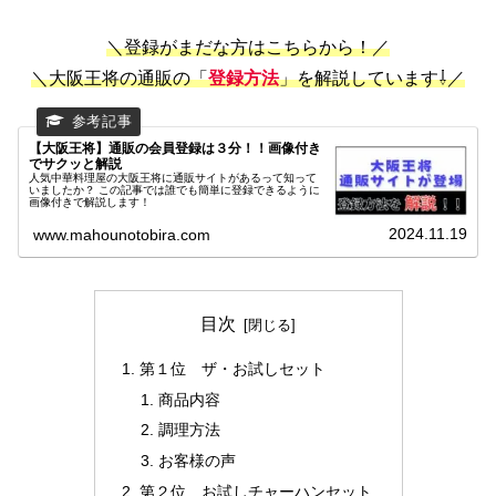
＼登録
が
まだな方はこちらから！／
＼
大阪王将の通販の「
登録方法
」を解説しています⇩／
【大阪王将】通販の会員登録は３分！！画像付き
でサクッと解説
人気中華料理屋の大阪王将に通販サイトがあるって知って
いましたか？ この記事では誰でも簡単に登録できるように
画像付きで解説します！
2024.11.19
www.mahounotobira.com
目次
第１位 ザ・お試しセット
商品内容
調理方法
お客様の声
第２位 お試しチャーハンセット