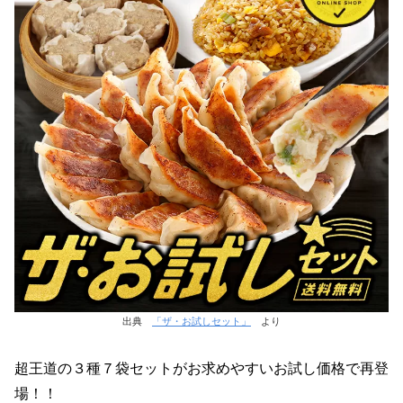
出典
「ザ・お試しセット」
より
超王道の３種７袋セットがお求めやすいお試し価格で再登
場！！