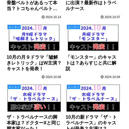
骨盤ベルトがあるって本
に出演？最新作はトラベ
当？トコちゃんベルトで
ルナース
解決
2024.10.14
2024.10.07
エンタメ
エンタメ
10月の月９ドラマ「嘘解
「モンスター」のキャス
きレトリック」はW主演？
トは？あらすじと共に解
キャストを発表！
説
2024.10.06
2024.10.04
エンタメ
エンタメ
ザ・トラベルナースの脚
10月の新ドラマ「ザ・ト
本家は？ドクターXと同じ
ラベルナース」のキャス
脚本家だった！
トが発表？主演は？