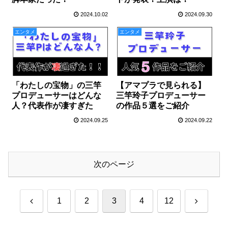
2024.10.02
2024.09.30
エンタメ
エンタメ
「わたしの宝物」の三竿
【アマプラで見られる】
プロデューサーはどんな
三竿玲子プロデューサー
人？代表作が凄すぎた
の作品５選をご紹介
2024.09.25
2024.09.22
次のページ
前
次
1
2
3
4
12
へ
へ