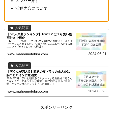
メンバー紹介
活動内容について
【IVE人気曲ランキング】TOP１０は？可愛い動
画付きで紹介
「IVE」アイヴのカッコいいダンスMVと可愛いメイキング
ビデオをまとめました。 今最も勢いのあるKーPOP６人組
ユニット「IVE」について解説！
2024.06.21
www.mahounotobira.com
【南くんが恋人!?】話題の夏ドラマの主人公は
誰？ヒロインに飯沼愛
2024年7月、テレビ朝日系でスタートする新番組「南くん
が恋人！？」のキャストが豪華！ 国民的アイドル「飯沼
愛」とファンタスティック「八木勇征」！
2024.05.25
www.mahounotobira.com
スポンサーリンク