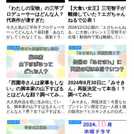
「わたしの宝物」の三竿プ
【大食い女王】三宅智子が
ロデューサーはどんな人？
離婚していた？エガちゃん
代表作が凄すぎた
ねるで公表！
今大人気の三竿玲子プロデューサ
2024/12/13公開の「エガちゃんね
ーってどんな人？昼顔妻・あなた
る」に大食いタレント三宅智子が
がしてくれなくても。最新ドラマ
出場！動画内で実は離婚していた
「わたしの宝物」
ことを発表。離婚の内容をまとめ
ました。
エンタメ
エンタメ
「西園寺さんは家事をしな
2024年8月30日に「みそき
い」の脚本家の山下すばる
ん」再販決定って本当！？
とはどんな顔？調べてみ
調べてみた
た！
大人気作品を世に生み出してい
「みそきん」再販決定！今度もセ
る、脚本家の山下すばるさんって
ブンイレブン限定でお一人様１個
どんな人？男？女？山下すばるさ
の販売か？ヒカキンさんの公式X
んと言えば現在大ヒット中のドラ
の内容を優しく解説！！
マ「西園寺さんは家事をしない」
エンタメ
エンタメ
の脚本家です。出典 西園寺さん
は家事をしないよりいったいどん