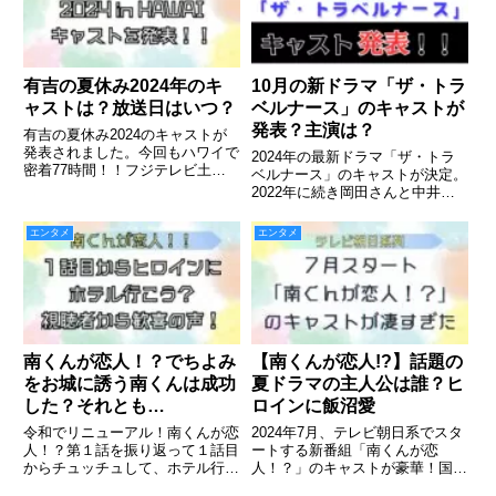
な方が「西園寺さんは家事をしな
い...
有吉の夏休み2024年のキ
10月の新ドラマ「ザ・トラ
ャストは？放送日はいつ？
ベルナース」のキャストが
発表？主演は？
有吉の夏休み2024のキャストが
発表されました。今回もハワイで
2024年の最新ドラマ「ザ・トラ
密着77時間！！フジテレビ土曜
ベルナース」のキャストが決定。
プレミアムで放送決定。
2022年に続き岡田さんと中井さ
んの掛け合いが今作も見られそう
です！詳しくはこちらから！
エンタメ
エンタメ
南くんが恋人！？でちよみ
【南くんが恋人!?】話題の
をお城に誘う南くんは成功
夏ドラマの主人公は誰？ヒ
した？それとも…
ロインに飯沼愛
令和でリニューアル！南くんが恋
2024年7月、テレビ朝日系でスタ
人！？第１話を振り返って１話目
ートする新番組「南くんが恋
からチュッチュして、ホテル行こ
人！？」のキャストが豪華！国民
う？ってナイトドラマの始まり方
的アイドル「飯沼愛」とファンタ