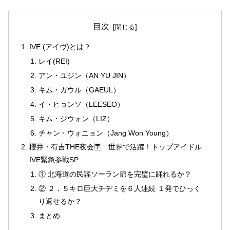
目次
IVE (アイヴ)とは？
レイ(REI)
アン・ユジン（AN YU JIN）
キム・ガウル（GAEUL）
イ・ヒョンソ（LEESEO）
キム・ジウォン（LIZ）
チャン・ウォニョン（Jang Won Young）
櫻井・有吉THE夜会🈑 世界で活躍！トップアイドル
IVE緊急参戦SP
① 北海道の民謡ソーラン節を完璧に踊れるか？
② ２．５キロ巨大チヂミを６人連続 １発でひっく
り返せるか？
まとめ